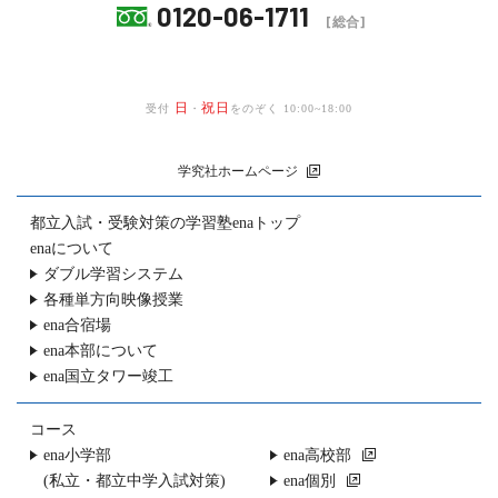
0120-06-1711
[総合]
日
祝日
受付
・
をのぞく 10:00~18:00
学究社ホームページ
都立入試・受験対策の
学習塾enaトップ
enaについて
ダブル学習システム
各種単方向映像授業
ena合宿場
ena本部について
ena国立タワー竣工
コース
ena小学部
ena高校部
(私立・都立中学入試対策)
ena個別