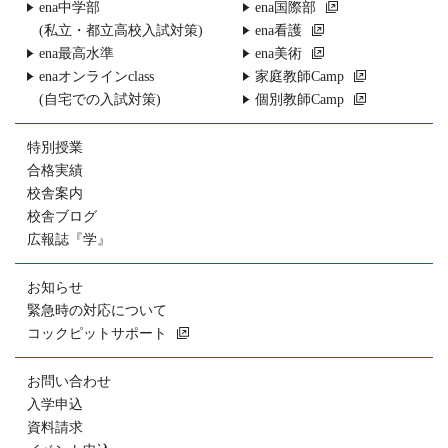
ena中学部
ena国際部
(私立・都立高校入試対策)
ena看護
ena最高水準
ena美術
enaオンラインclass
家庭教師Camp
(自宅での入試対策)
個別教師Camp
特別授業
合格実績
校舎案内
校舎ブログ
広報誌『学』
お知らせ
緊急時の対応について
コックピットサポート
お問い合わせ
入学申込
資料請求