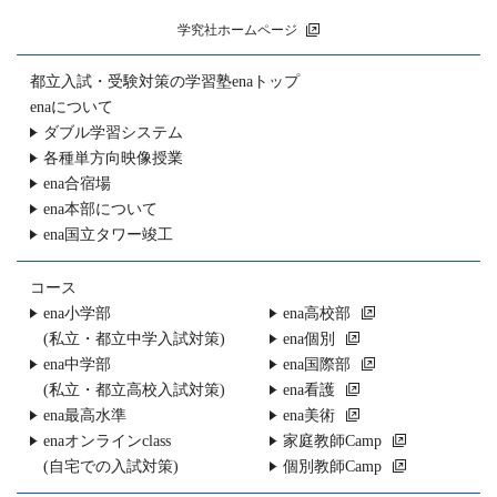
学究社ホームページ
都立入試・受験対策の
学習塾enaトップ
enaについて
ダブル学習システム
各種単方向映像授業
ena合宿場
ena本部について
ena国立タワー竣工
コース
ena小学部
ena高校部
(私立・都立中学入試対策)
ena個別
ena中学部
ena国際部
(私立・都立高校入試対策)
ena看護
ena最高水準
ena美術
enaオンラインclass
家庭教師Camp
(自宅での入試対策)
個別教師Camp