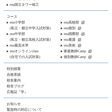
ena国立タワー竣工
コース
ena小学部
ena高校部
(私立・都立中学入試対策)
ena個別
ena中学部
ena国際部
(私立・都立高校入試対策)
ena看護
ena最高水準
ena美術
enaオンラインclass
家庭教師Camp
(自宅での入試対策)
個別教師Camp
特別授業
合格実績
校舎案内
校舎ブログ
広報誌『学』
お知らせ
緊急時の対応について