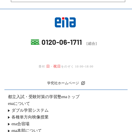
0120-06-1711
[総合]
日
祝日
受付
・
をのぞく 10:00~18:00
学究社ホームページ
都立入試・受験対策の
学習塾enaトップ
enaについて
ダブル学習システム
各種単方向映像授業
ena合宿場
ena本部について