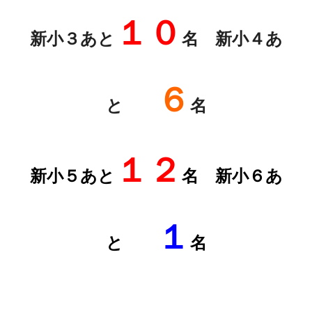
１０
新小３あと
名 新小４あ
６
と
名
１２
新小５あと
名
新小６あ
１
と
名