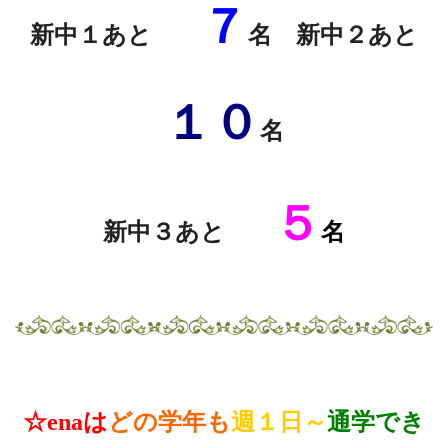
７
新中１あと
名 新
中２あと
１０
名
５
新中３あと
名
☆enaは
どの学年も
週１日～
通学でき