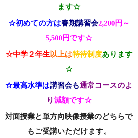
ます☆
☆初めての方は
春期講習会
2,200円～
5,500円です☆
☆中学２年生
以上は
特待制度
あります
☆
☆最高水準は
講習会も
通常コースのよ
り
減額です☆
対面授業と単方向映像授業のどちらで
もご受講いただけます。