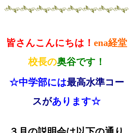
皆さんこんにちは！
ena経堂
校長の
奥谷です！
☆中学部には
最高水準コー
スが
あります☆
３月の説明会は以下の通り