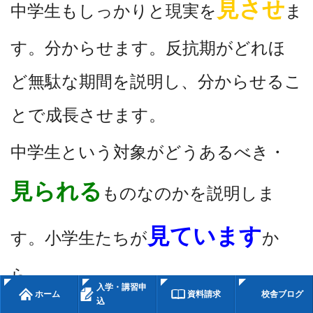
見させ
中学生もしっかりと現実を
ま
す。分からせます。反抗期がどれほ
ど無駄な期間を説明し、分からせるこ
とで成長させます。
中学生という対象がどうあるべき・
見られる
ものなのかを説明しま
見ています
す。小学生たちが
か
ら。
入学・講習申
ホーム
資料請求
校舎ブログ
込