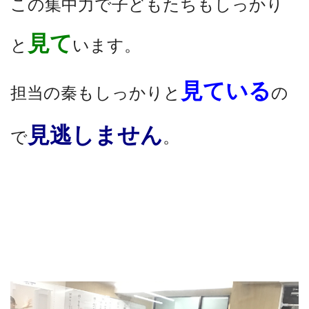
この集中力で子どもたちもしっかり
見て
と
います。
見ている
担当の秦もしっかりと
の
見逃しません
で
。