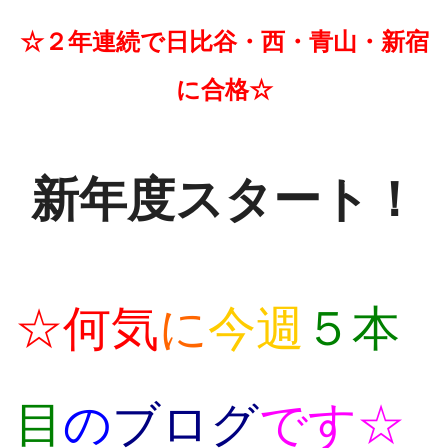
☆２年連続で日比谷・西・青山・新宿
に合格☆
新年度スタート！
☆何気
に
今週
５本
目
の
ブログ
です☆