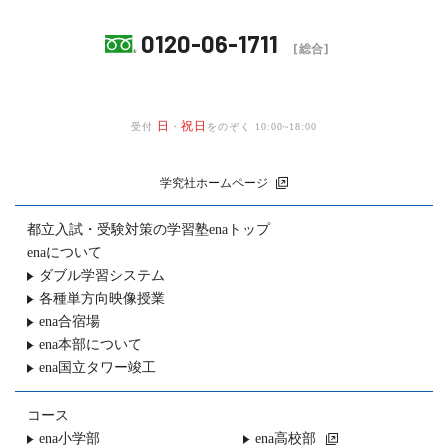
0120-06-1711
[総合]
日
祝日
受付
・
をのぞく 10:00~18:00
学究社ホームページ
都立入試・受験対策の
学習塾enaトップ
enaについて
ダブル学習システム
各種単方向映像授業
ena合宿場
ena本部について
ena国立タワー竣工
コース
ena小学部
ena高校部