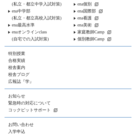
(私立・都立中学入試対策)
ena個別
ena中学部
ena国際部
(私立・都立高校入試対策)
ena看護
ena最高水準
ena美術
enaオンラインclass
家庭教師Camp
(自宅での入試対策)
個別教師Camp
特別授業
合格実績
校舎案内
校舎ブログ
広報誌『学』
お知らせ
緊急時の対応について
コックピットサポート
お問い合わせ
入学申込