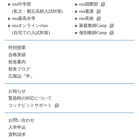
ena中学部
ena国際部
(私立・都立高校入試対策)
ena看護
ena最高水準
ena美術
enaオンラインclass
家庭教師Camp
(自宅での入試対策)
個別教師Camp
特別授業
合格実績
校舎案内
校舎ブログ
広報誌『学』
お知らせ
緊急時の対応について
コックピットサポート
お問い合わせ
入学申込
資料請求