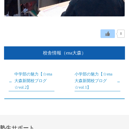
8
校舎情報（ena大森）
中学部の魅力【☆ena
小学部の魅力【☆ena
大森新開校ブログ
大森新開校ブログ
☆vol.2】
☆vol.1】
塾生サポート