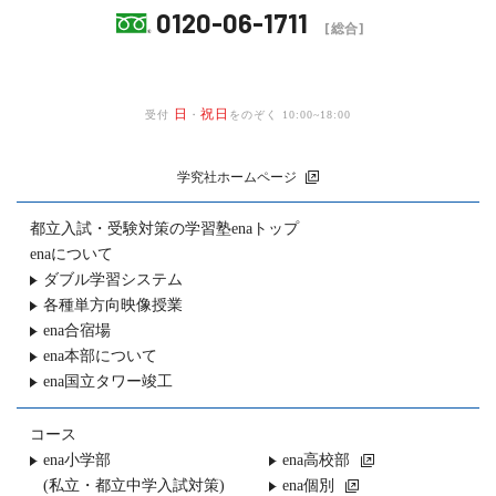
0120-06-1711
[総合]
日
祝日
受付
・
をのぞく 10:00~18:00
学究社ホームページ
都立入試・受験対策の
学習塾enaトップ
enaについて
ダブル学習システム
各種単方向映像授業
ena合宿場
ena本部について
ena国立タワー竣工
コース
ena小学部
ena高校部
(私立・都立中学入試対策)
ena個別