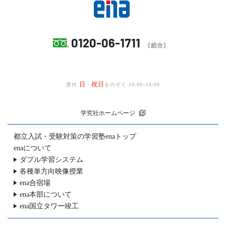
0120-06-1711
[総合]
日
祝日
受付
・
をのぞく 10:00~18:00
学究社ホームページ
都立入試・受験対策の
学習塾enaトップ
enaについて
ダブル学習システム
各種単方向映像授業
ena合宿場
ena本部について
ena国立タワー竣工