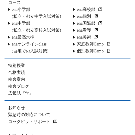
コース
ena小学部
ena高校部
(私立・都立中学入試対策)
ena個別
ena中学部
ena国際部
(私立・都立高校入試対策)
ena看護
ena最高水準
ena美術
enaオンラインclass
家庭教師Camp
(自宅での入試対策)
個別教師Camp
特別授業
合格実績
校舎案内
校舎ブログ
広報誌『学』
お知らせ
緊急時の対応について
コックピットサポート