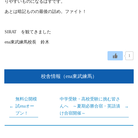
りやすいものになるはずです。
あとは暗記ものの最後の詰め。ファイト！
SIRAT を観てきました
ena東武練馬校長 鈴木
1
校舎情報（ena東武練馬）
無料公開模
中学受験・高校受験に挑む皆さ
試enaオー
んへ ～夏期必勝合宿・英語漬
プン！
け合宿開催～