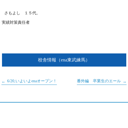
も さもよし １５代。
・実績対策責任者
校舎情報（ena東武練馬）
6/20,いよいよenaオープン！
番外編 卒業生のエール