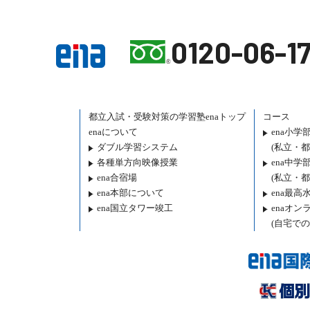
0120-06-17
都立入試・受験対策の
学習塾enaトップ
コース
enaについて
ena小学
ダブル学習システム
(私立・
各種単方向映像授業
ena中学
ena合宿場
(私立・
ena本部について
ena最高
ena国立タワー竣工
enaオンラ
(自宅での