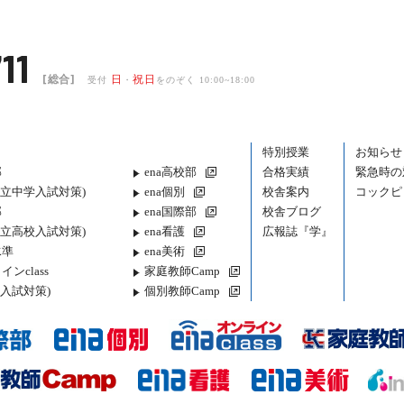
11
[総合]
日
祝日
受付
・
をのぞく 10:00~18:00
特別授業
お知らせ
部
ena高校部
合格実績
緊急時の
都立中学入試対策)
ena個別
校舎案内
コックピ
部
ena国際部
校舎ブログ
都立高校入試対策)
ena看護
広報誌『学』
水準
ena美術
インclass
家庭教師Camp
入試対策)
個別教師Camp