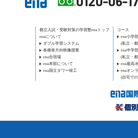
0120-06-17
都立入試・受験対策の
学習塾enaトップ
コース
enaについて
ena小学
ダブル学習システム
(私立・
各種単方向映像授業
ena中学
ena合宿場
(私立・
ena本部について
ena最高
ena国立タワー竣工
enaオンラ
(自宅での