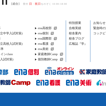
11
[総合]
日
祝日
受付
・
をのぞく 10:00~18:00
特別授業
お知らせ
部
ena高校部
合格実績
緊急時の
都立中学入試対策)
ena個別
校舎案内
コックピ
部
ena国際部
校舎ブログ
都立高校入試対策)
ena看護
広報誌『学』
水準
ena美術
インclass
家庭教師Camp
入試対策)
個別教師Camp