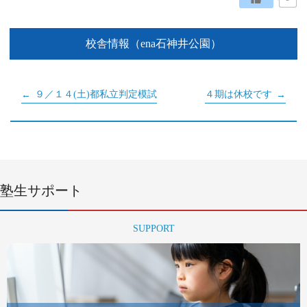
校舎情報（ena石神井公園）
９／１４(土)都私立判定模試
４期は休校です
塾生サポート
SUPPORT