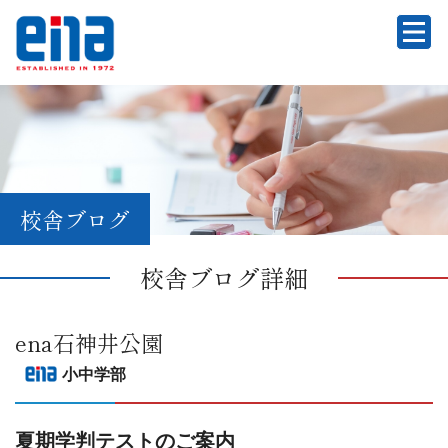
校舎ブログ
校舎ブログ詳細
ena石神井公園
小中学部
夏期学判テストのご案内