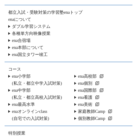
都立入試・受験対策の
学習塾enaトップ
enaについて
ダブル学習システム
各種単方向映像授業
ena合宿場
ena本部について
ena国立タワー竣工
コース
ena小学部
ena高校部
(私立・都立中学入試対策)
ena個別
ena中学部
ena国際部
(私立・都立高校入試対策)
ena看護
ena最高水準
ena美術
enaオンラインclass
家庭教師Camp
(自宅での入試対策)
個別教師Camp
特別授業