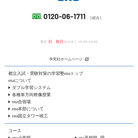
0120-06-1711
[総合]
日
祝日
受付
・
をのぞく 10:00~18:00
学究社ホームページ
都立入試・受験対策の
学習塾enaトップ
enaについて
ダブル学習システム
各種単方向映像授業
ena合宿場
ena本部について
ena国立タワー竣工
コース
ena小学部
ena高校部