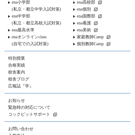
ena小学部
ena高校部
(私立・都立中学入試対策)
ena個別
ena中学部
ena国際部
(私立・都立高校入試対策)
ena看護
ena最高水準
ena美術
enaオンラインclass
家庭教師Camp
(自宅での入試対策)
個別教師Camp
特別授業
合格実績
校舎案内
校舎ブログ
広報誌『学』
お知らせ
緊急時の対応について
コックピットサポート
お問い合わせ