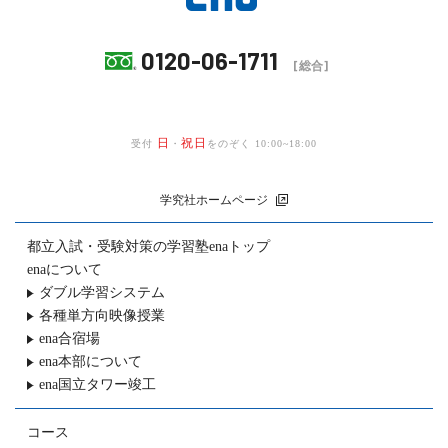
0120-06-1711
[総合]
日
祝日
受付
・
をのぞく 10:00~18:00
学究社ホームページ
都立入試・受験対策の
学習塾enaトップ
enaについて
ダブル学習システム
各種単方向映像授業
ena合宿場
ena本部について
ena国立タワー竣工
コース