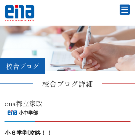
校舎ブログ
校舎ブログ詳細
ena都立家政
小中学部
小６学判攻略！！