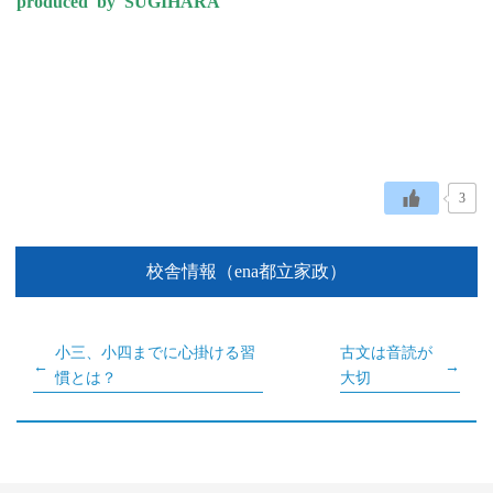
produced by SUGIHARA
3
校舎情報（ena都立家政）
小三、小四までに心掛ける習
古文は音読が
慣とは？
大切