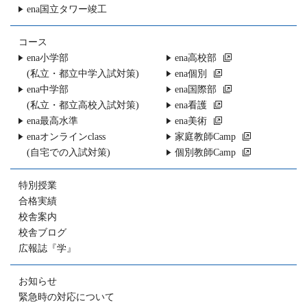
ena国立タワー竣工
コース
ena小学部
ena高校部
(私立・都立中学入試対策)
ena個別
ena中学部
ena国際部
(私立・都立高校入試対策)
ena看護
ena最高水準
ena美術
enaオンラインclass
家庭教師Camp
(自宅での入試対策)
個別教師Camp
特別授業
合格実績
校舎案内
校舎ブログ
広報誌『学』
お知らせ
緊急時の対応について