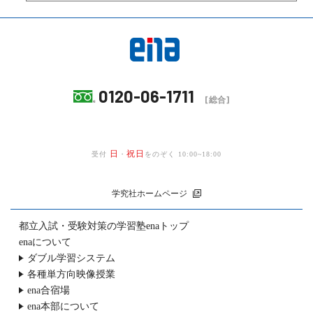
0120-06-1711
[総合]
日
祝日
受付
・
をのぞく 10:00~18:00
学究社ホームページ
都立入試・受験対策の
学習塾enaトップ
enaについて
ダブル学習システム
各種単方向映像授業
ena合宿場
ena本部について