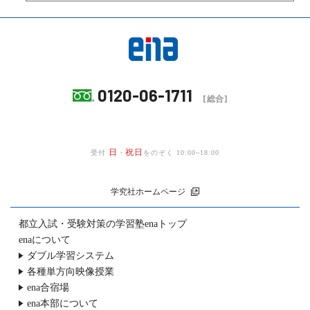
0120-06-1711
[総合]
日
祝日
受付
・
をのぞく 10:00~18:00
学究社ホームページ
都立入試・受験対策の
学習塾enaトップ
enaについて
ダブル学習システム
各種単方向映像授業
ena合宿場
ena本部について