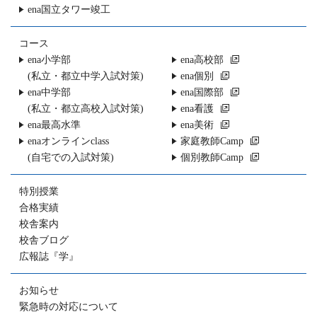
ena国立タワー竣工
コース
ena小学部
ena高校部
(私立・都立中学入試対策)
ena個別
ena中学部
ena国際部
(私立・都立高校入試対策)
ena看護
ena最高水準
ena美術
enaオンラインclass
家庭教師Camp
(自宅での入試対策)
個別教師Camp
特別授業
合格実績
校舎案内
校舎ブログ
広報誌『学』
お知らせ
緊急時の対応について