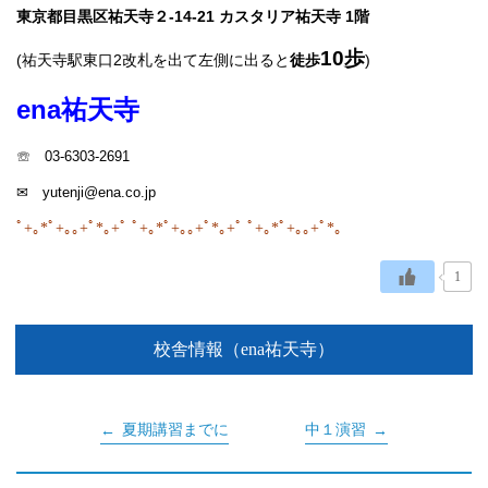
東京都目黒区祐天寺２-14-21 カスタリア祐天寺 1階
10歩
(祐天寺駅東口2改札を出て左側に出ると
徒歩
)
ena
祐天寺
☏ 03-6303-2691
✉ yutenji@ena.co.jp
ﾟ+｡*ﾟ+｡｡+ﾟ*｡+ﾟ ﾟ+｡*ﾟ+｡｡+ﾟ*｡+ﾟ ﾟ+｡*ﾟ+｡｡+ﾟ*｡
1
校舎情報（ena祐天寺）
夏期講習までに
中１演習