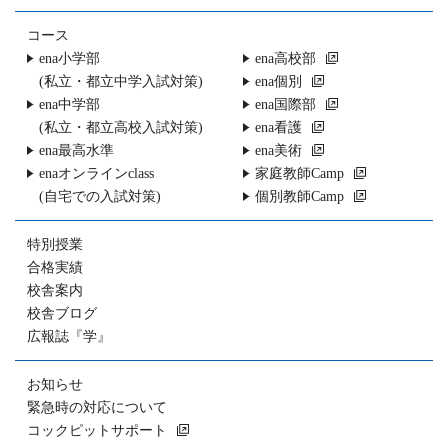
コース
ena小学部
ena高校部
(私立・都立中学入試対策)
ena個別
ena中学部
ena国際部
(私立・都立高校入試対策)
ena看護
ena最高水準
ena美術
enaオンラインclass
家庭教師Camp
(自宅での入試対策)
個別教師Camp
特別授業
合格実績
校舎案内
校舎ブログ
広報誌『学』
お知らせ
緊急時の対応について
コックピットサポート