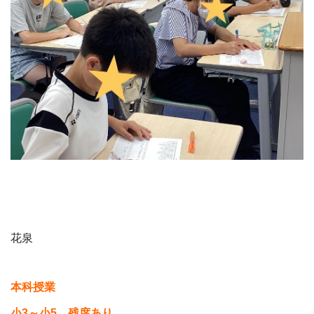
花泉
本科授業
小3～小5 残席あり