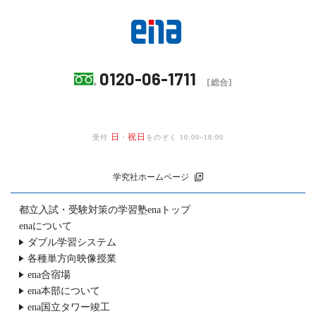
0120-06-1711
[総合]
日
祝日
受付
・
をのぞく 10:00~18:00
学究社ホームページ
都立入試・受験対策の
学習塾enaトップ
enaについて
ダブル学習システム
各種単方向映像授業
ena合宿場
ena本部について
ena国立タワー竣工