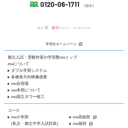
0120-06-1711
[総合]
日
祝日
受付
・
をのぞく 10:00~18:00
学究社ホームページ
都立入試・受験対策の
学習塾enaトップ
enaについて
ダブル学習システム
各種単方向映像授業
ena合宿場
ena本部について
ena国立タワー竣工
コース
ena小学部
ena高校部
(私立・都立中学入試対策)
ena個別