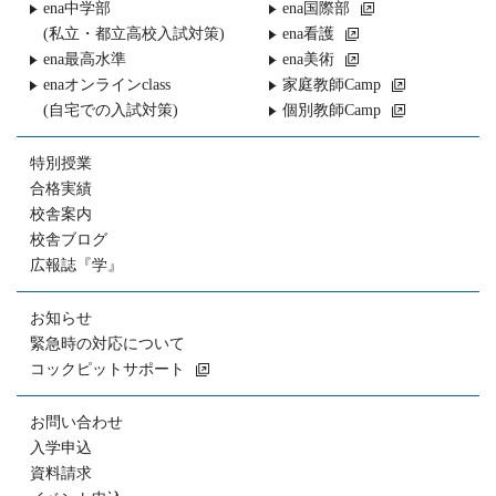
ena中学部
ena国際部
(私立・都立高校入試対策)
ena看護
ena最高水準
ena美術
enaオンラインclass
家庭教師Camp
(自宅での入試対策)
個別教師Camp
特別授業
合格実績
校舎案内
校舎ブログ
広報誌『学』
お知らせ
緊急時の対応について
コックピットサポート
お問い合わせ
入学申込
資料請求