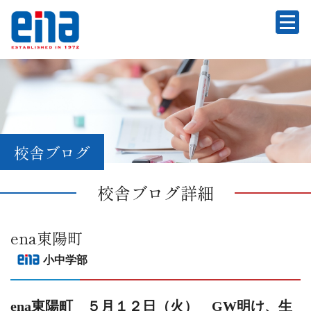
校舎ブログ
校舎ブログ詳細
ena東陽町
小中学部
ena東陽町 ５月１２日（火） GW明け、生