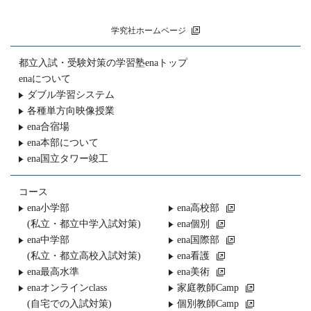
学究社ホームページ
都立入試・受験対策の
学習塾enaトップ
enaについて
ダブル学習システム
各種単方向映像授業
ena合宿場
ena本部について
ena国立タワー竣工
コース
ena小学部
ena高校部
(私立・都立中学入試対策)
ena個別
ena中学部
ena国際部
(私立・都立高校入試対策)
ena看護
ena最高水準
ena美術
enaオンラインclass
家庭教師Camp
(自宅での入試対策)
個別教師Camp