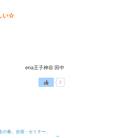
しい☆
ena王子神谷 田中
2
受験生の春。合宿・セミナー、