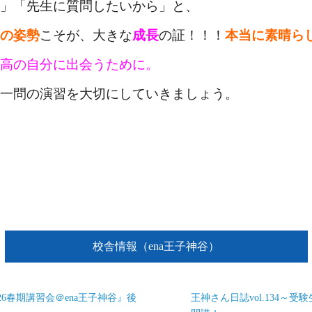
」「先生に質問したいから」と、
の姿勢
こそが、
大きな
成長
の証！！！
本当に素晴ら
高の自分に出会うために。
一問の演習を大切にしていきましょう。
校舎情報（ena王子神谷）
2026春期講習会＠ena王子神谷』後
王神さん日誌vol.134～