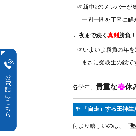
☞新中2のメンバーが集
一問一問を丁寧に解き
夜まで続く
真剣
勝負！
☞いよいよ勝負の年を
まさに受験生の鏡で
」
貴重な
春
休
各学年、
✨ 「自走」する王神
何より嬉しいのは、
「塾