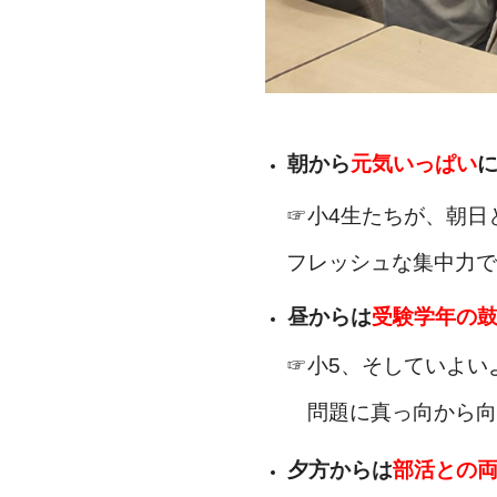
朝から
元気いっぱい
に
☞小4生たちが、朝日
フレッシュな集中力で
昼からは
受験学年の
☞小5、そしていよいよ
問題に真っ向から向き
夕方からは
部活との