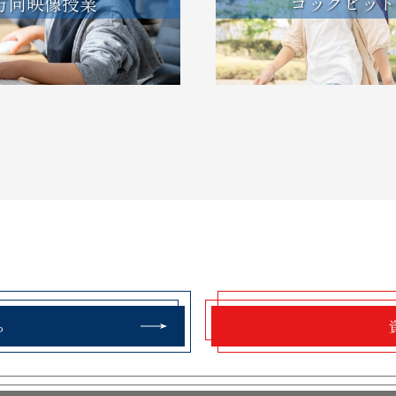
方向映像授業
コックピット
ら