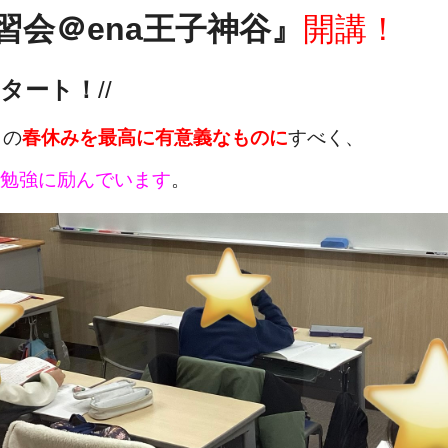
習会＠ena王子神谷』
開講！
タート！
//
この
春休みを最高に有意義なものに
すべく、
勉強に励んでいます
。