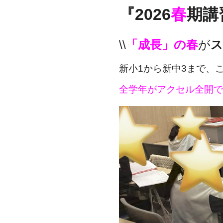
『2026
春
期講
\\
「成長」の春
が
ス
新小1から新中3まで、
全学年がアクセル全開で