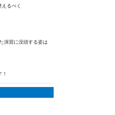
整えるべく
た演習に没頭する姿は
す！
。