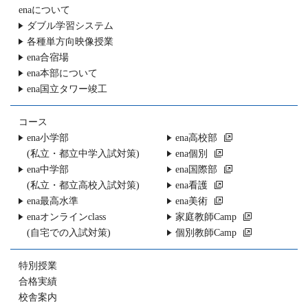
enaについて
ダブル学習システム
各種単方向映像授業
ena合宿場
ena本部について
ena国立タワー竣工
コース
ena小学部
ena高校部
(私立・都立中学入試対策)
ena個別
ena中学部
ena国際部
(私立・都立高校入試対策)
ena看護
ena最高水準
ena美術
enaオンラインclass
家庭教師Camp
(自宅での入試対策)
個別教師Camp
特別授業
合格実績
校舎案内