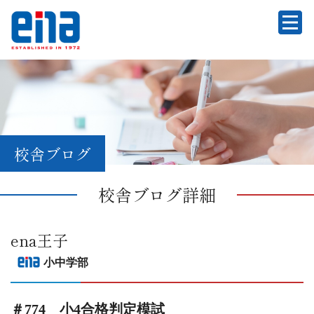
校舎ブログ
校舎ブログ詳細
ena王子
小中学部
＃774 小4合格判定模試