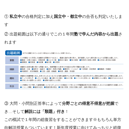
①
私立中
の合格判定に加え
国立中・都立中
の合否も判定いたしま
す
② 出題範囲は以下の通りでこの１年間
塾で学んだ内容から出題
さ
れます
③ 大問・小問別正答率によって
分野ごとの得意不得意が把握
で
き…そして
解説には「類題」付き
！
この模試で１年間の総復習をすることができます※もちろん単方
向解説授業もついています！新年度授業に向けてみっちりと総復