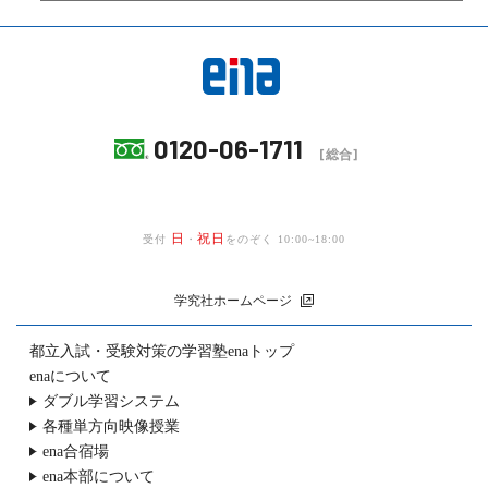
0120-06-1711
[総合]
日
祝日
受付
・
をのぞく 10:00~18:00
学究社ホームページ
都立入試・受験対策の
学習塾enaトップ
enaについて
ダブル学習システム
各種単方向映像授業
ena合宿場
ena本部について