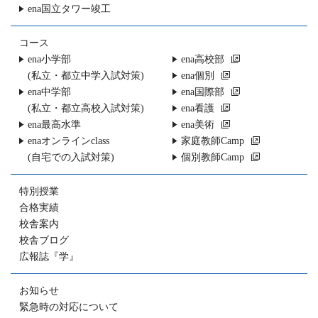
ena国立タワー竣工
コース
ena小学部
ena高校部
(私立・都立中学入試対策)
ena個別
ena中学部
ena国際部
(私立・都立高校入試対策)
ena看護
ena最高水準
ena美術
enaオンラインclass
家庭教師Camp
(自宅での入試対策)
個別教師Camp
特別授業
合格実績
校舎案内
校舎ブログ
広報誌『学』
お知らせ
緊急時の対応について