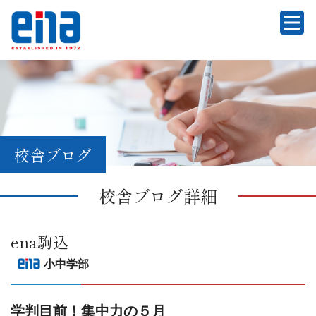
校舎ブログ
校舎ブログ詳細
ena駒込
小中学部
学判目前！集中力の５月