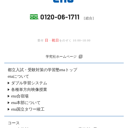
0120-06-1711
[総合]
日
祝日
受付
・
をのぞく 10:00~18:00
学究社ホームページ
都立入試・受験対策の
学習塾enaトップ
enaについて
ダブル学習システム
各種単方向映像授業
ena合宿場
ena本部について
ena国立タワー竣工
コース