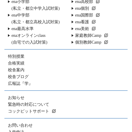
ena小学部
ena高校部
(私立・都立中学入試対策)
ena個別
ena中学部
ena国際部
(私立・都立高校入試対策)
ena看護
ena最高水準
ena美術
enaオンラインclass
家庭教師Camp
(自宅での入試対策)
個別教師Camp
特別授業
合格実績
校舎案内
校舎ブログ
広報誌『学』
お知らせ
緊急時の対応について
コックピットサポート
お問い合わせ