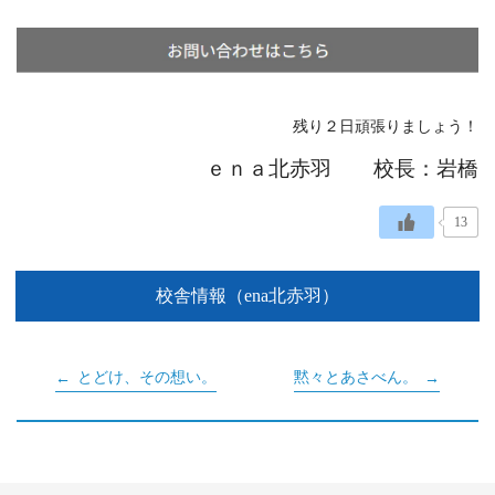
残り２日頑張りましょう！
ｅｎａ北赤羽 校長：岩橋
13
校舎情報（ena北赤羽）
とどけ、その想い。
黙々とあさべん。