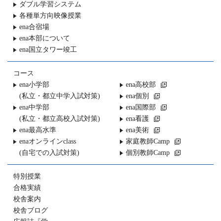
ダブル学習システム
各種単方向映像授業
ena合宿場
ena本部について
ena国立タワー竣工
コース
ena小学部
ena高校部
(私立・都立中学入試対策)
ena個別
ena中学部
ena国際部
(私立・都立高校入試対策)
ena看護
ena最高水準
ena美術
enaオンラインclass
家庭教師Camp
(自宅での入試対策)
個別教師Camp
特別授業
合格実績
校舎案内
校舎ブログ