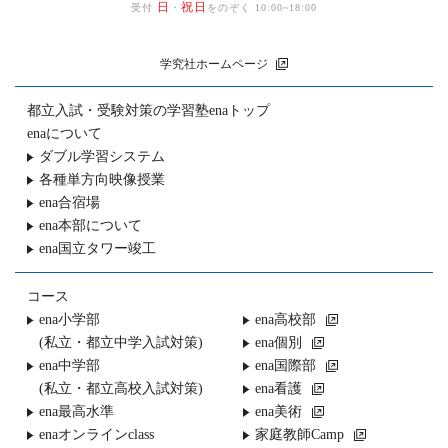
日
祝日
受付
・
をのぞく 10:00~18:00
学究社ホームページ
都立入試・受験対策の
学習塾enaトップ
enaについて
ダブル学習システム
各種単方向映像授業
ena合宿場
ena本部について
ena国立タワー竣工
コース
ena小学部
ena高校部
(私立・都立中学入試対策)
ena個別
ena中学部
ena国際部
(私立・都立高校入試対策)
ena看護
ena最高水準
ena美術
enaオンラインclass
家庭教師Camp