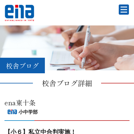
校舎ブログ
校舎ブログ詳細
ena東十条
小中学部
【小６】私立中合判実施！