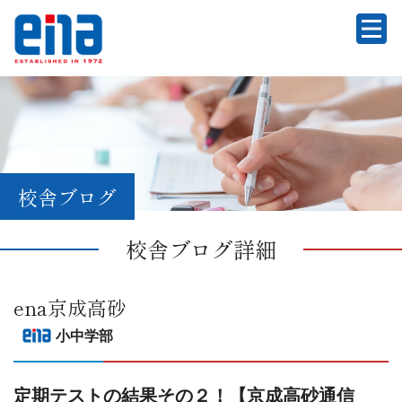
校舎ブログ
校舎ブログ詳細
ena京成高砂
小中学部
定期テストの結果その２！【京成高砂通信