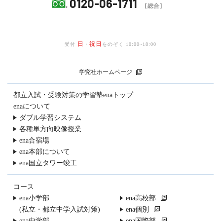
0120-06-1711
[総合]
日
祝日
受付
・
をのぞく 10:00~18:00
学究社ホームページ
都立入試・受験対策の
学習塾enaトップ
enaについて
ダブル学習システム
各種単方向映像授業
ena合宿場
ena本部について
ena国立タワー竣工
コース
ena小学部
ena高校部
(私立・都立中学入試対策)
ena個別
ena中学部
ena国際部