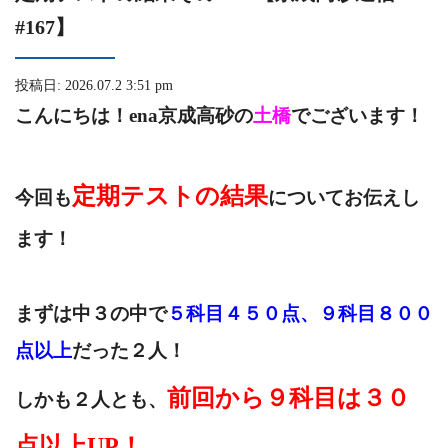
#167】
投稿日: 2026.07.2 3:51 pm
こんにちは！ena京成高砂の
土橋
でございます！
定期テストの結果
今回も
についてお伝えし
ます！
まずは中３の中で
５科目４５０点、９科目８００
点以上
だった２人！
前回から９科目は３０
しかも２人とも、
点以上UP！