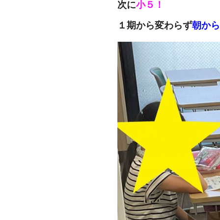
次に
小５！
１期から変わらず
朝から