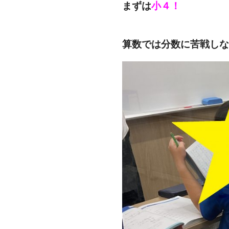
まずは
小４！
算数では分数に苦戦しな