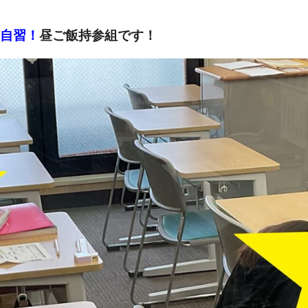
自習！
昼ご飯持参組です！