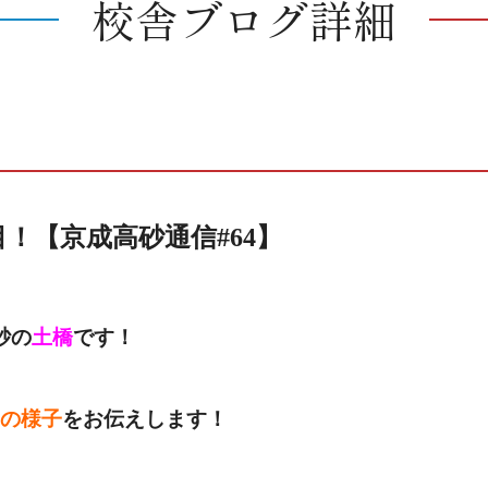
校舎ブログ詳細
！【京成高砂通信#64】
砂の
土橋
です！
の様子
をお伝えします！