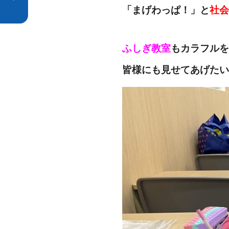
「まげわっぱ！」と
社会
ふしぎ教室
もカラフルを
皆様にも見せてあげたい