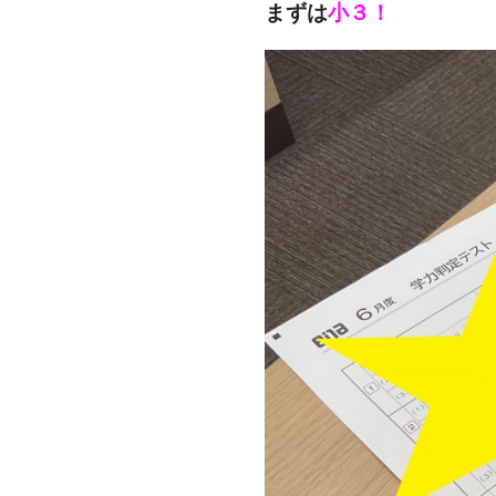
まずは
小３！