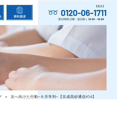
0120-06-1711
グ
次へ向けた行動~６月学判~【京成高砂通信#54】