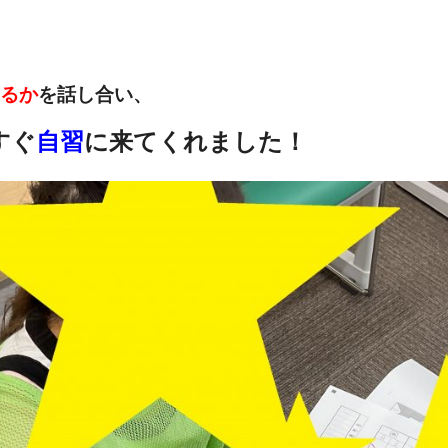
るか
を話し合い、
すぐ
自習
に来てくれました！