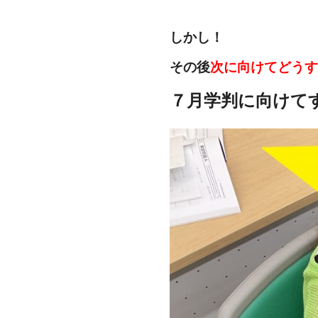
しかし！
その後
次に向けてどうす
７月学判に向けて