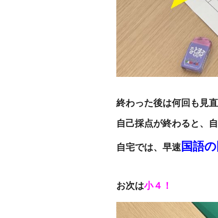
終わった後は何回も見直
自己採点が終わると、自
国語の
自宅では、早速
お次は
小４！