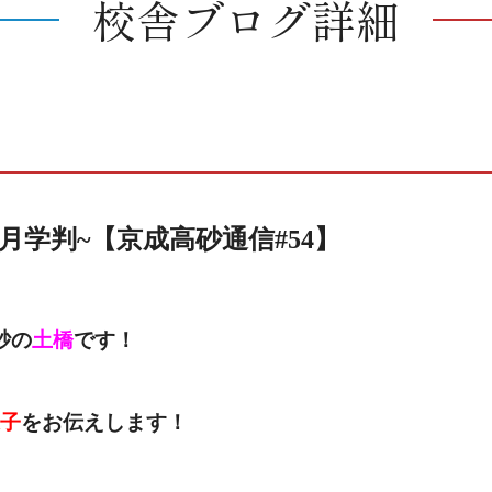
校舎ブログ詳細
月学判~【京成高砂通信#54】
砂の
土橋
です！
子
をお伝えします！