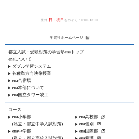
日
祝日
受付
・
をのぞく 10:00~18:00
学究社ホームページ
都立入試・受験対策の
学習塾enaトップ
enaについて
ダブル学習システム
各種単方向映像授業
ena合宿場
ena本部について
ena国立タワー竣工
コース
ena小学部
ena高校部
(私立・都立中学入試対策)
ena個別
ena中学部
ena国際部
(私立・都立高校入試対策)
ena看護