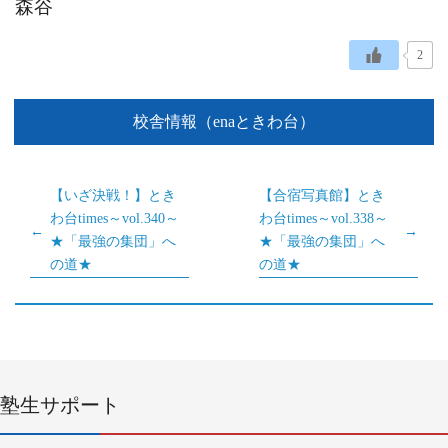
森谷
2
校舎情報（enaときわ台）
【いざ決戦！】とき
【合宿写真館】とき
わ台times～vol.340～
わ台times～vol.338～
★「最強の集団」へ
★「最強の集団」へ
の道★
の道★
塾生サポート