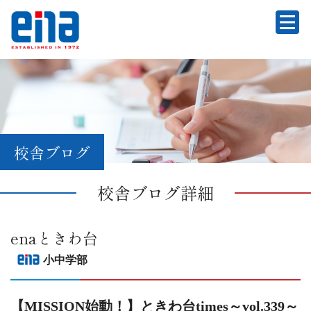
校舎ブログ
校舎ブログ詳細
enaときわ台
小中学部
【MISSION始動！】ときわ台times～vol.339～