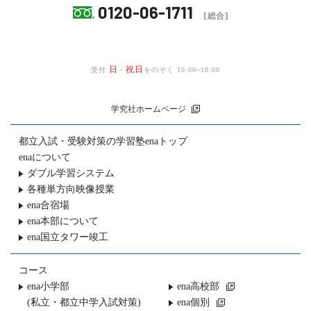
0120-06-1711
[総合]
日
祝日
受付
・
をのぞく 10:00~18:00
学究社ホームページ
都立入試・受験対策の
学習塾enaトップ
enaについて
ダブル学習システム
各種単方向映像授業
ena合宿場
ena本部について
ena国立タワー竣工
コース
ena小学部
ena高校部
(私立・都立中学入試対策)
ena個別