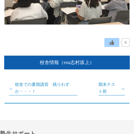
6
校舎情報（ena志村坂上）
校舎での夏期講習 残りわず
期末テス
か・・・！
ト前
塾生サポート