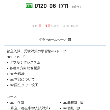
0120-06-1711
[総合]
日
祝日
受付
・
をのぞく 10:00~18:00
学究社ホームページ
都立入試・受験対策の
学習塾enaトップ
enaについて
ダブル学習システム
各種単方向映像授業
ena合宿場
ena本部について
ena国立タワー竣工
コース
ena小学部
ena高校部
(私立・都立中学入試対策)
ena個別