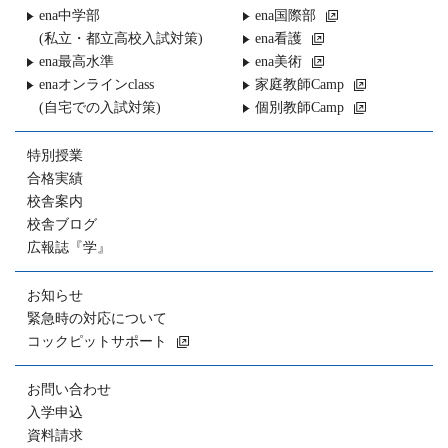
ena中学部
ena国際部
(私立・都立高校入試対策)
ena看護
ena最高水準
ena美術
enaオンラインclass
家庭教師Camp
(自宅での入試対策)
個別教師Camp
特別授業
合格実績
校舎案内
校舎ブログ
広報誌『学』
お知らせ
緊急時の対応について
コックピットサポート
お問い合わせ
入学申込
資料請求