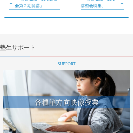
会第２期開講」
講習会特集」
塾生サポート
SUPPORT
各種単方向映像授業