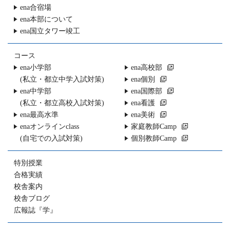
ena合宿場
ena本部について
ena国立タワー竣工
コース
ena小学部
ena高校部
(私立・都立中学入試対策)
ena個別
ena中学部
ena国際部
(私立・都立高校入試対策)
ena看護
ena最高水準
ena美術
enaオンラインclass
家庭教師Camp
(自宅での入試対策)
個別教師Camp
特別授業
合格実績
校舎案内
校舎ブログ
広報誌『学』