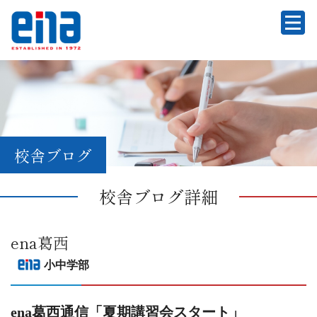
校舎ブログ
校舎ブログ詳細
ena葛西
小中学部
ena葛西通信「夏期講習会スタート」