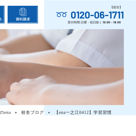
0120-06-1711
ena
校舎ブログ
【ena一之江0412】学習習慣