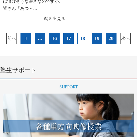
は溶けそうな暑さなのですが、
皆さん「あつ～…
続きを見る
投
1
…
16
17
18
19
20
前へ
次へ
稿
ナ
ビ
ゲ
ー
塾生サポート
シ
ョ
SUPPORT
ン
各種単方向映像授業