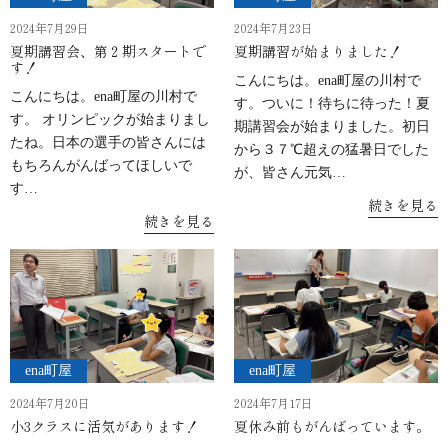
2024年7月29日
2024年7月23日
夏期講習会、第２期スタートで
夏期講習が始まりました！
す！
こんにちは。ena町屋の川村で
こんにちは。ena町屋の川村で
す。ついに！待ちに待った！夏
す。 オリンピックが始まりまし
期講習会が始まりました。初日
たね。日本の選手の皆さんには
から３７℃超えの猛暑日でした
もちろんがんばってほしいで
が、皆さん元気…
す…
続きを見る
続きを見る
ena町屋
ena町屋
2024年7月20日
2024年7月17日
小3クラスに活気があります！
夏休み前もがんばっています。