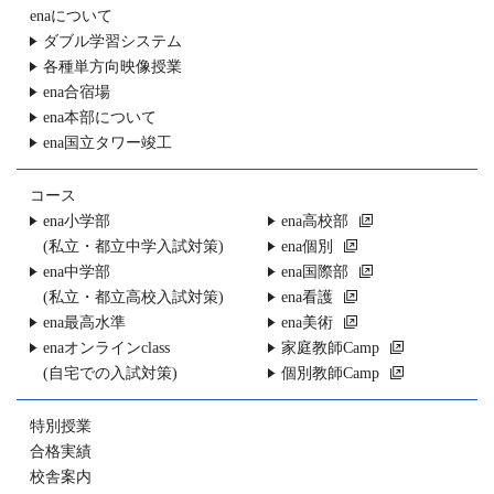
enaについて
ダブル学習システム
各種単方向映像授業
ena合宿場
ena本部について
ena国立タワー竣工
コース
ena小学部
ena高校部
(私立・都立中学入試対策)
ena個別
ena中学部
ena国際部
(私立・都立高校入試対策)
ena看護
ena最高水準
ena美術
enaオンラインclass
家庭教師Camp
(自宅での入試対策)
個別教師Camp
特別授業
合格実績
校舎案内