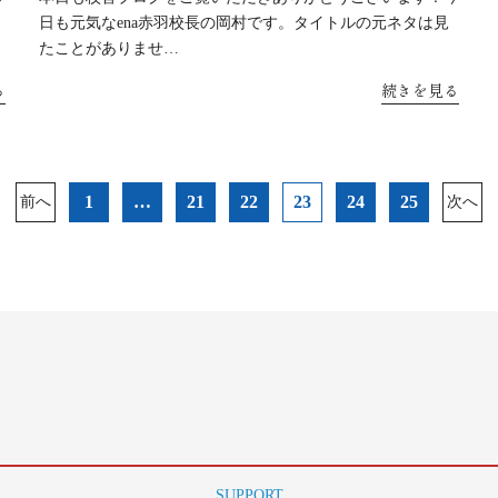
日も元気なena赤羽校長の岡村です。タイトルの元ネタは見
たことがありませ…
る
続きを見る
1
…
21
22
23
24
25
前へ
次へ
SUPPORT