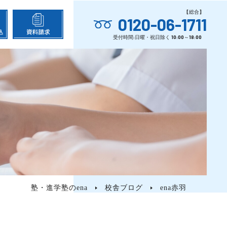
0120-06-1711
塾・進学塾のena
校舎ブログ
ena赤羽