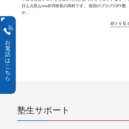
日も元気なena赤羽校長の岡村です。 前回のブログのPV数
が…
続きを見
投
稿
ナ
ビ
ゲ
ー
シ
ョ
ン
塾生サポート