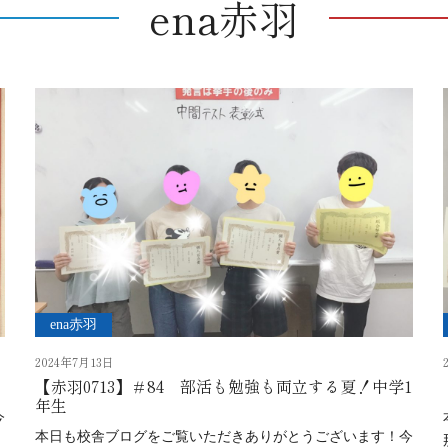
ena赤羽
ena赤羽
2024年7月13日
【赤羽0713】＃84 部活も勉強も両立する夏！中学1
年生
今
本日も校舎ブログをご覧いただきありがとうございます！今