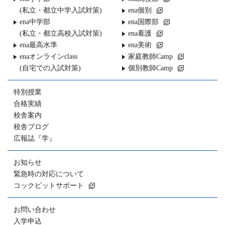
(私立・都立中学入試対策)
ena個別
ena中学部
ena国際部
(私立・都立高校入試対策)
ena看護
ena最高水準
ena美術
enaオンラインclass
家庭教師Camp
(自宅での入試対策)
個別教師Camp
特別授業
合格実績
校舎案内
校舎ブログ
広報誌『学』
お知らせ
緊急時の対応について
コックピットサポート
お問い合わせ
入学申込