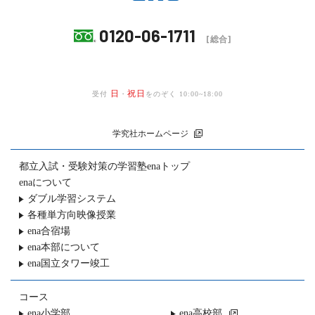
0120-06-1711
[総合]
日
祝日
受付
・
をのぞく 10:00~18:00
学究社ホームページ
都立入試・受験対策の
学習塾enaトップ
enaについて
ダブル学習システム
各種単方向映像授業
ena合宿場
ena本部について
ena国立タワー竣工
コース
ena小学部
ena高校部