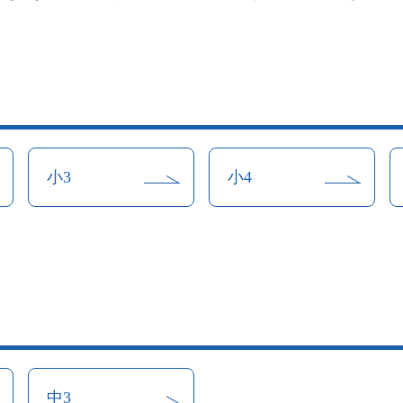
小3
小4
中3