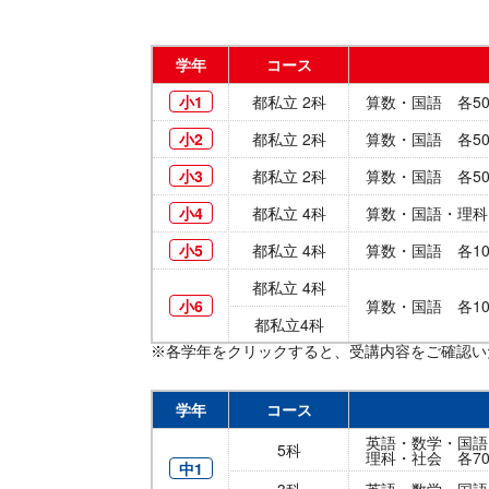
学年
コース
小1
都私立 2科
算数・国語 各5
小2
都私立 2科
算数・国語 各5
小3
都私立 2科
算数・国語 各5
小4
都私立 4科
算数・国語・理科
小5
都私立 4科
算数・国語 各1
都私立 4科
小6
算数・国語 各1
都私立4科
※各学年をクリックすると、受講内容をご確認い
学年
コース
英語・数学・国語
5科
理科・社会 各70分
中1
3科
英語・数学・国語