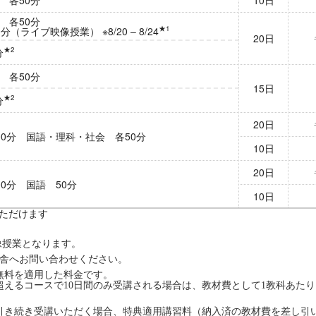
 各50分
★1
（ライブ映像授業） ※8/20 – 8/24
20日
★2
分
 各50分
15日
★2
分
20日
00分 国語・理科・社会 各50分
10日
20日
0分 国語 50分
10日
ただけます
映像授業となります。
校舎へお問い合わせください。
間無料を適用した料金です。
超えるコースで10日間のみ受講される場合は、教材費として1教科あたり1
引き続き受講いただく場合、特典適用講習料（納入済の教材費を差し引