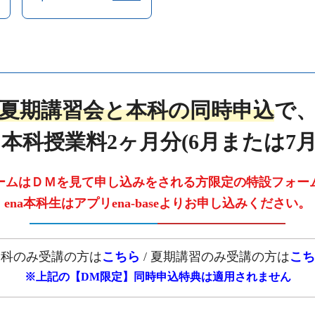
夏期講習会と本科の同時申込
で
本科授業料2ヶ月分(6月または7月
ームはＤＭを見て申し込みをされる方限定の特設フォー
ena本科生はアプリena-baseよりお申し込みください。
本科のみ受講の方は
こちら
/
夏期講習のみ受講の方は
こち
※上記の【DM限定】同時申込特典は
適用されません