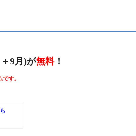
、
＋9月)が
無料
！
ムです。
ら