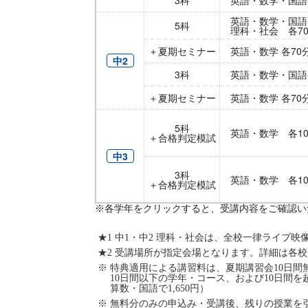
英語・数学・国語
5科
理科・社会 各70分
＋夏期セミナー
英語・数学 各70
中2
3科
英語・数学・国語
＋夏期セミナー
英語・数学 各70
5科
英語・数学 各1
＋合格判定模試
中3
3科
英語・数学 各10
＋合格判定模試
※各学年をクリックすると、受講内容をご確認い
★1 中1・中2 理科・社会は、全校一律ライブ
★2 受講場所が指定会場となります。詳細は各
※ 特典適用による講習料は、夏期講習会10日
10日間以下の学年・コース、および10日間を
算数・国語で1,650円）
※ 無料分のみの申込み・受講後、残りの授業を