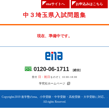
enaサイトへ
お申込みはこちら
中３埼玉県入試問題集
現在、準備中です。
0120-06-1711
[総合]
日
祝日
受付
・
をのぞく 10:00~18:00
学究社ホームページ
Copyrightc2019 進学塾のena。小学受験・中学受験・高校受験・大学受験に対応。.
All rights Reserved.